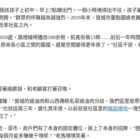
次我送孩子上初中，早上7點鐘出門，一個小時堵得出不往，孩子
題。”群眾的呼聲越來越強烈，2019年末，晉城市重點圍繞老
改革社區之內。
額650處，路燈線桿遷改100余根，拓寬街巷13條……前后一年時
了原來各小區之間的圍擋，感覺空間變得更年夜了。”社區干部、
留著絡腮胡，和老顧客打著召喚。
獨鐘：“晉城的過油肉和山西傳統名菜過油肉分歧，我們這里是帶
：“也就這兩三年，變化真年夜。以前就是社區里的
舞蹈場地
一塊
位了。”
吃、菜市，商戶們有了本身的固定攤位，掛上了本身的招牌，“
每個月能多賺幾千塊呢！”老馬嘿嘿笑著。