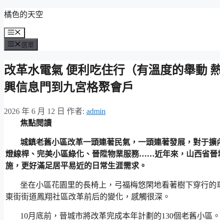
跳
橘色的天空
至
選
主
單
選單
要
內
改革水電氣 便利吃住行（有溫度的舉動 
容
興信息門到九宮格聚會戶
2026 年 6 月 12 日
作者:
admin
焦點閱讀
城鎮老舊小區改革一頭連著民氣，一頭連著發展，對于擴
燈線桿、完美小區綠化、晉陞物業服務……近年來，山西省晉
施，更好滿足居平易近的日常生涯需求。
坐在小區花園里的長椅上，弓福梅悠閑地看著樹下穿行的
東街街道鳳翔社區改革前后的變化，感觸很深。
10月底前，晉城市將改革完成本年計劃的130個老舊小區