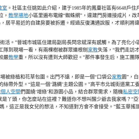
教室
。社區主任姚如此介紹，建于1985年的鳳臺社區有6648戶住
位，
教學場地
小區里遍布電線“蜘蛛網”，違建門房連接成片，改
路，居平易近的自建房要被拆遷。經過反復溝通說服，才順利將
技術活。”晉城市城區住建局副局長閆忠斌深有感觸。為了亮化小
工隊到現場一看，有兩棵樹被群眾連根刨
家教
失落，“我們走訪
較嚴
教學
重，所以沒有遭到大師歡迎。”那件事發生后，施工團
場被綠植和花草包圍。出門不遠，即是一個“口袋公
家教
園”，
絲帶外型。“這是一個‘潞綢’主題公園。”高平市北城街道黨工
我
個人空間
們圍繞‘增綠’和游園小品，結合群眾需求，隨機
私密空
頭就是丫頭，你怎麼站在這裡？難道你不想叫醒少爺去我家嗎？”亞
“媽，這正是我女兒的想法，不知道對方會不會接受。”藍玉華搖