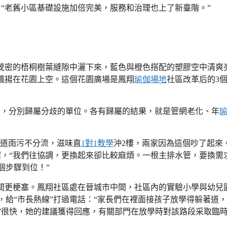
“老舊小區基礎設施加倍完美，服務和治理也上了新臺階。”
茂密的梧桐樹葉縫隙中灑下來，藍色與橙色搭配的塑膠空中清爽
飄揚在花園上空。這個花園廣場是鳳翔
瑜伽場地
社區改革后的3
房，分別歸屬分歧的單位。各有歸屬的結果，就是管網老化、年
管道雨污不分流，滋味直
1對1教學
沖2樓，兩家因為這個吵了起來
紹，“我們往協調，更換起來卻比較麻煩。一根主排水管，要換需
個步驟到位！”
間更梗塞。鳳翔社區處在晉城市中間，社區內的實驗小學與幼兒
給“市長熱線”打過電話：“家長們在裡面接孩子放學得躲著道
”很快，她的建議獲得回應，有關部門在放學時對該路段采取臨