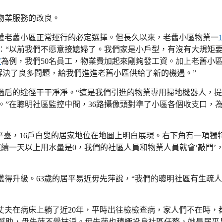
物業服務的改良。
護老舊小區正常運行的必定選擇。但長久以來，老舊小區物業一
：“以前我們不愿意接媳婦了。我們家是小戶型，有沒有大規矩
室
為例，我們50名員工，物業費加起來剛夠發工資。加上老舊小
解決了良多問題，給我們進進老舊小區供給了新的機遇。”
過后的途徑干干凈凈。“這是我們引進的物業專用掃地機器人，
”在聰明社區監控中間，36路攝像頭對準了小區各個收支口，
云平臺，16戶白叟的居家地位在地圖上明白展現。右下角有一項獨
續一天以上用水量是0，我們的社區人員和物業人員就會‘敲門’
得升級。63歲的居平易近毋先萍說，“我們的聰明社區有生疏
丈夫在病床上躺了近20年，平時出往檢檢查病，家人們不在時，
幫助，毋先萍不覺抹淚。毋先萍也積極投身社區任務，她是居平