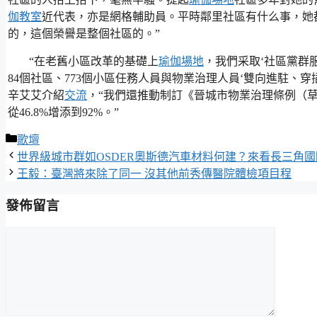
伽教室
近代表，亦是網格輔助員。平時鄰里社區有什么事，她
的，這個榮譽是整個社區的。”
“在老舊小區改革的基礎上
瑜伽場地
，我們采取‘社區黨群
84個社區、773個小區任務人員與物業治理人員‘雙向進駐、
辛艾艾介紹
交流
，“我們還推動制訂《晉城市物業治理條例（
從46.8%增添到92%。”
分
歌壇
類
世界級城市群如OSDER奧斯德汽車材料何建？來看長三角國際
王毅：臺灣將來除了同一 沒其他前秀傳醫院體檢項目程
發佈留言
留
言