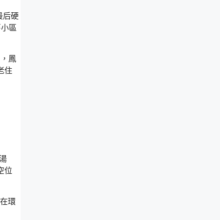
最后硬
舊小區
間，鳳
老住
湯
空位
現在環