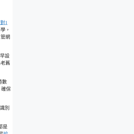
1對1
要學，
區管網
提早設
為老舊
特數
，確保
人識別
都是
易
瑜