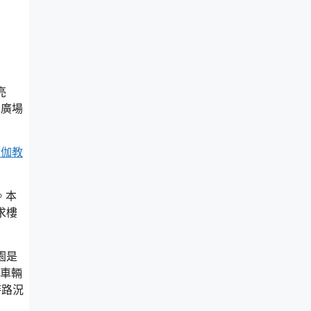
亮
個廣場
瑜伽教
。本
求樓
園是
，車輛
時路況