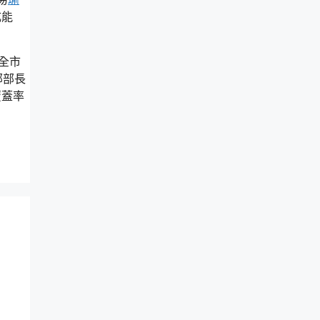
成能
全市
部部長
覆蓋率