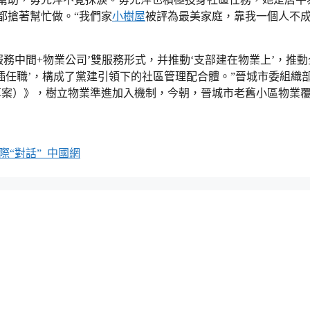
都搶著幫忙做。“我們家
小樹屋
被評為最美家庭，靠我一個人不
服務中間+物業公司’雙服務形式，并推動‘支部建在物業上’，推動
穿插任職’，構成了黨建引領下的社區管理配合體。”晉城市委組織
草案）》，樹立物業準進加入機制，今朝，晉城市老舊小區物業
“對話”_中國網