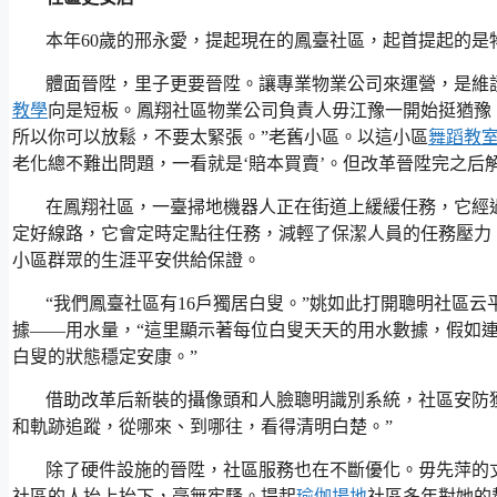
本年60歲的邢永愛，提起現在的鳳臺社區，起首提起的是
體面晉陞，里子更要晉陞。讓專業物業公司來運營，是維
教學
向是短板。鳳翔社區物業公司負責人毋江豫一開始挺猶豫
所以你可以放鬆，不要太緊張。”老舊小區。以這小區
舞蹈教
老化總不難出問題，一看就是‘賠本買賣’。但改革晉陞完之后
在鳳翔社區，一臺掃地機器人正在街道上緩緩任務，它經
定好線路，它會定時定點往任務，減輕了保潔人員的任務壓力。
小區群眾的生涯平安供給保證。
“我們鳳臺社區有16戶獨居白叟。”姚如此打開聰明社區
據——用水量，“這里顯示著每位白叟天天的用水數據，假如連
白叟的狀態穩定安康。”
借助改革后新裝的攝像頭和人臉聰明識別系統，社區安防獲
和軌跡追蹤，從哪來、到哪往，看得清明白楚。”
除了硬件設施的晉陞，社區服務也在不斷優化。毋先萍的
社區的人抬上抬下，毫無牢騷。提起
瑜伽場地
社區多年對她的