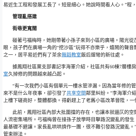
易近生工程和發展工長了。短是細心。她說時間看人心。”程，
管理亂搭建
街巷更寬闊
碰著弓福梅時，她剛帶著小孫子來到小區的廣場。陽光從
眼，孩子們在廣場一角的“挖沙區”玩得不亦樂乎，嬉鬧的聲音
之一，居平易近們有了茶余
舞蹈教室
飯后遛彎的新往處。
據鳳翔社區黨支部書記李海軍介紹，社區共有60棟7層樓
室
久掉修的問題越來越凸起。
“有一次我們小區有個單元一樓水管滲漏。因為當年修的
來不是什么年夜事，卻引發了
共享空間
鄰里糾紛。”李海軍介
上樓下磋商好，整體都換。得虧趕上了老舊小區改革晉陞，一
此前，鳳翔社區內部大批圍擋的存在，也讓本就逼仄的空
人流密集場所。弓福梅曾在接孫子放學時目擊路況變亂的發生，
最基礎不避讓。家長亂哄哄擠作一團，很不難引發路況變亂。
管束辦法。