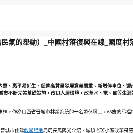
熱民氣的舉動）_中國村落復興在線_國度村
內需、惠平易近生、促進高質量發展意義嚴重。新增停車位、遷
城市不斷完美基礎設施，改良人居環境，改革水、電、氣等生涯
車輛。作為山西省晉城市林業系統的一名退休職工，65歲的弓福
。晉城市住建
教學場地
局局長馬陽光介紹，城鎮老舊小區改革是