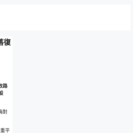
落復
改路
設
梅對
嚴重平