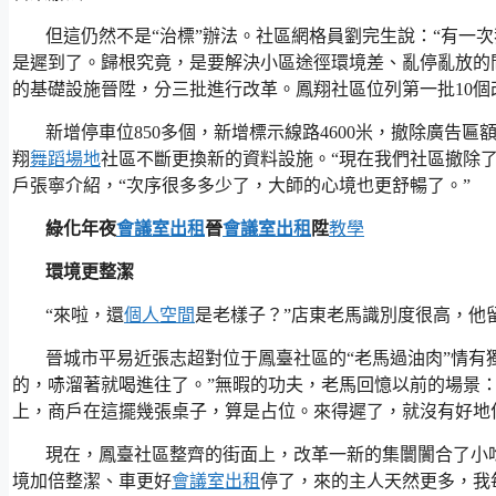
但這仍然不是“治標”辦法。社區網格員劉完生說：“有一
是遲到了。歸根究竟，是要解決小區途徑環境差、亂停亂放的問
的基礎設施晉陞，分三批進行改革。鳳翔社區位列第一批10個
新增停車位850多個，新增標示線路4600米，撤除廣告匾
翔
舞蹈場地
社區不斷更換新的資料設施。“現在我們社區撤除
戶張寧介紹，“次序很多多少了，大師的心境也更舒暢了。”
綠化年夜
會議室出租
晉
會議室出租
陞
教學
環境更整潔
“來啦，還
個人空間
是老樣子？”店東老馬識別度很高，他
晉城市平易近張志超對位于鳳臺社區的“老馬過油肉”情有
的，哧溜著就喝進往了。”無暇的功夫，老馬回憶以前的場景
上，商戶在這擺幾張桌子，算是占位。來得遲了，就沒有好地
現在，鳳臺社區整齊的街面上，改革一新的集闤闠合了小
境加倍整潔、車更好
會議室出租
停了，來的主人天然更多，我