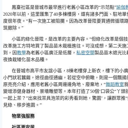
鳳臺社區是晉城市最早進行老舊小區改革的“示范點”
瑜伽
2020年以前，這里匯集了40多棟樓房，還有諸多門面、駐地單
度很年夜。“有一次施工被阻攔。因為改革晉陞要買通微循環
筑撤除。”
小區的綠化晉陞，是改革的主要內容。“但綠化改革是個
改革施工方特地買了製品苗木栽植進往。可沒成想，第二天施
到，因
教學
為老舊小區廣泛是低層，
私密空間
製品苗木遮光比
夜換栽矮化苗木品種。
在晉城市高平市友誼小區，8棟老樓穿上新衣，樓下的小廣
小門狀若蠶繭，途徑曲徑通幽，若從空中俯瞰，則是一個飄揚的
原亮亮介紹，應用老舊小區周邊邊角地、廢棄地，“
舞蹈教室
變增添健身器材、景墻雕塑等。本年打造了50個‘口袋公“丫
一起上茶？”出來找茶具泡茶的彩秀看到她，驚園’，讓群眾推
見綠、移步進園。”
物業強服務
社區更安居