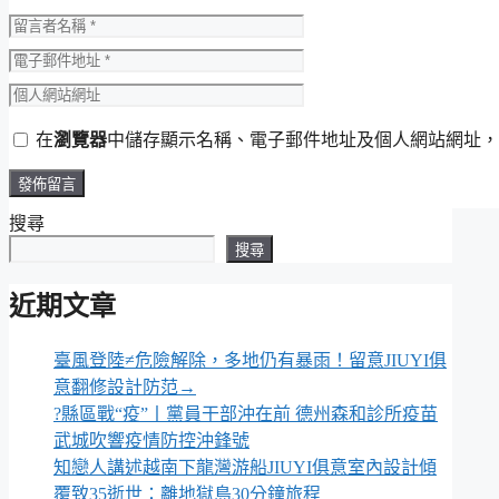
留
言
電
者
子
個
名
郵
人
稱
在
瀏覽器
中儲存顯示名稱、電子郵件地址及個人網站網址，
件
網
地
站
址
網
搜尋
址
搜尋
近期文章
臺風登陸≠危險解除，多地仍有暴雨！留意JIUYI俱
意翻修設計防范→
?縣區戰“疫”丨黨員干部沖在前 德州森和診所疫苗
武城吹響疫情防控沖鋒號
知戀人講述越南下龍灣游船JIUYI俱意室內設計傾
覆致35逝世：離地獄島30分鐘旅程