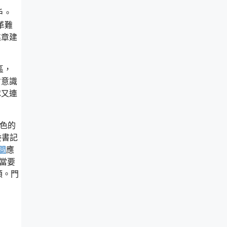
戶。
革難
違章建
區，
才意識
隊又連
白色的
委書記
間
應
當要
頭。門