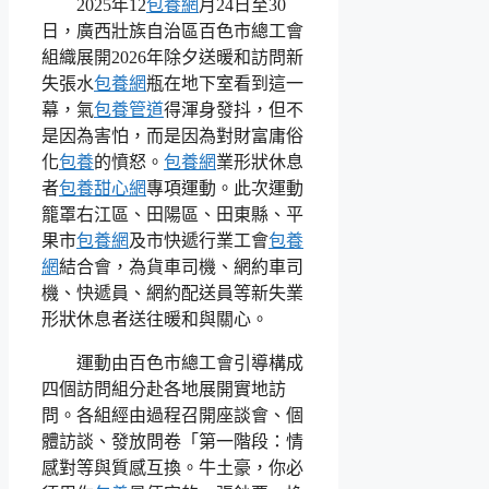
2025年12
包養網
月24日至30
日，廣西壯族自治區百色市總工會
組織展開2026年除夕送暖和訪問新
失張水
包養網
瓶在地下室看到這一
幕，氣
包養管道
得渾身發抖，但不
是因為害怕，而是因為對財富庸俗
化
包養
的憤怒。
包養網
業形狀休息
者
包養甜心網
專項運動。此次運動
籠罩右江區、田陽區、田東縣、平
果市
包養網
及市快遞行業工會
包養
網
結合會，為貨車司機、網約車司
機、快遞員、網約配送員等新失業
形狀休息者送往暖和與關心。
運動由百色市總工會引導構成
四個訪問組分赴各地展開實地訪
問。各組經由過程召開座談會、個
體訪談、發放問卷「第一階段：情
感對等與質感互換。牛土豪，你必