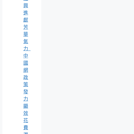
興
進
獻
芳
華
氣
力_
中
國
網
政
策
發
力
顯
效
花
費