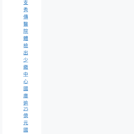
支
秀
傳
醫
院
體
檢
出
少
繳
中
心
國
庫
逾
25
億
元
國