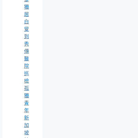
獨
居
白
叟
到
秀
傳
醫
院
巡
檢
孤
獨
青
年
新
加
坡