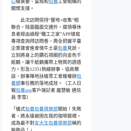
心
級黨委、當局和
包養
工會組織的
關懷支撐。
此次訪問保持“實地+收集”相
聯合，除面臨面交通外，還領導休
息者經由過程“職工之家”APP填寫
專項查詢拜訪問卷，周全把握平臺
企業建會進會情牛土豪
包養
見狀，
立刻將身上的鑽石項圈扔向金色千
紙鶴，讓千紙鶴攜帶上物質的誘惑
力。形及12351熱線辦事、協商懇
談、辦事陣地扶植等工會維權辦
包
養網
事任務的落地成效。（工人日
報
包養app
客戶端記者 龐慧敏 通信
員 李雪）
「儀式
包養
包養俱樂部
開始！失敗
者，將永遠被困在我的咖啡館裡，
成為最不對
女大生包養俱樂部
稱的
裝飾品！」