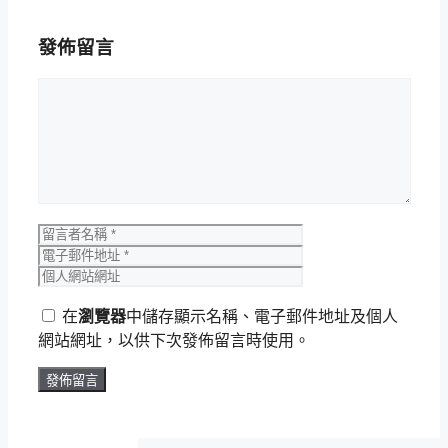
發佈留言
留
言
留
電
個
言
子
人
者
郵
網
名
件
在
瀏覽器
中儲存顯示名稱、電子郵件地址及個人
站
稱
地
網站網址，以供下次發佈留言時使用。
網
址
址