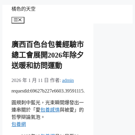
跳
橘色的天空
至
選
主
單
要
內
廣西百色台包養經驗市
容
總工會展開2026年除夕
送暖和訪問運動
2026 年 1 月 11 日
作者:
admin
requestId:69627b227e6603.39591115.
圓規刺中藍光，光束瞬間爆發出一
連串關於「愛
包養感情
與被愛」的
哲學辯論氣泡。
包養網