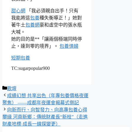
甜心網
「我必須親自出手！只有
我能將這
包養
種失衡導正！」她對
著牛土
包養網
豪和虛空中的張水瓶
大喊。
她的目的是**「讓兩個極端同時停
止，達到零的境界」。
包養情婦
短期包養
TC:sugarpopular900
分
歌壇
類
成績幻想 共享出色（年專包養價格夜運
聚焦） ——成都年夜運會揭幕式側記
向新而行、向智發力、向高專包養心得
攀緣 河南新鄉：傳統財產長“新枝”（走進
財產地標·成長一線探變更）