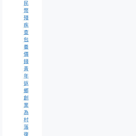
民
幣
殘
疾
查
包
養
價
錢
青
年
返
鄉
創
業
為
村
落
復