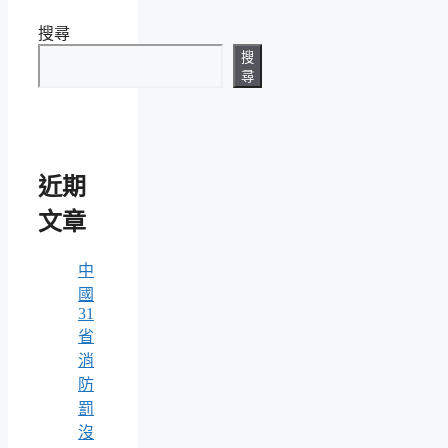
搜尋
搜
尋
近期
文章
中
國
31
省
消
防
罰
沒