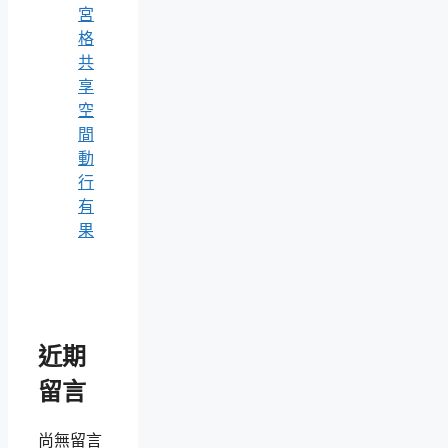
宮
格
共
享
空
間
動
行
有
果
近期
留言
尚無留言