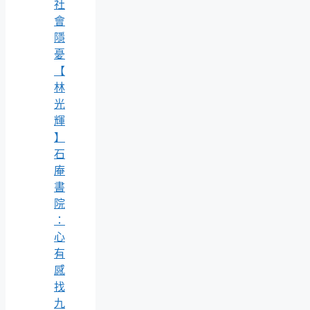
社
會
隱
憂
【
林
光
輝
】
石
庵
書
院
：
心
有
感
找
九