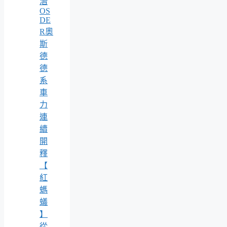
潛
OS
DE
R奧
斯
德
德
系
車
力
連
續
開
釋
【
紅
螞
蟻
】
從